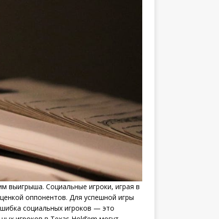
им выигрыша. Социальные игроки, играя в
оценкой оппонентов. Для успешной игры
 ошибка социальных игроков — это
ных игроков в Texas Hold’em могут