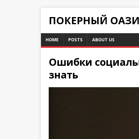
ПОКЕРНЫЙ ОАЗИ
HOME
POSTS
ABOUT US
Ошибки социальн
знать