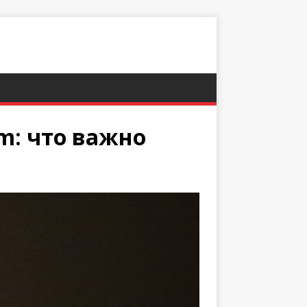
m: что важно