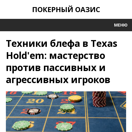
ПОКЕРНЫЙ ОАЗИС
МЕНЮ
Техники блефа в Texas
Hold'em: мастерство
против пассивных и
агрессивных игроков