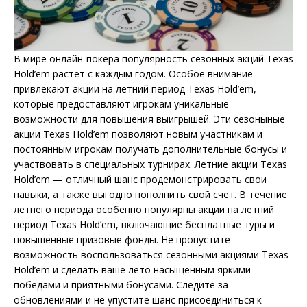
В мире онлайн-покера популярность сезонных акций Texas
Hold’em растет с каждым годом. Особое внимание
привлекают акции на летний период Texas Hold’em,
которые предоставляют игрокам уникальные
возможности для повышения выигрышей. Эти сезоныные
акции Texas Hold’em позволяют новым участникам и
постоянным игрокам получать дополнительные бонусы и
участвовать в специальных турнирах. Летние акции Texas
Hold’em — отличный шанс продемонстрировать свои
навыки, а также выгодно пополнить свой счет. В течение
летнего периода особенно популярны акции на летний
период Texas Hold’em, включающие бесплатные туры и
повышенные призовые фонды. Не пропустите
возможность воспользоваться сезонными акциями Texas
Hold’em и сделать ваше лето насыщенным яркими
победами и приятными бонусами. Следите за
обновлениями и не упустите шанс присоединиться к